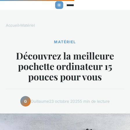
Accueil
›
Matériel
MATÉRIEL
Découvrez la meilleure
pochette ordinateur 15
pouces pour vous
Guillaume
23 octobre 2025
5 min de lecture
G