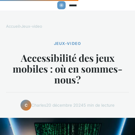
Accueil
›
Jeux-video
JEUX-VIDEO
Accessibilité des jeux
mobiles : où en sommes-
nous?
Charles
20 décembre 2024
5 min de lecture
C